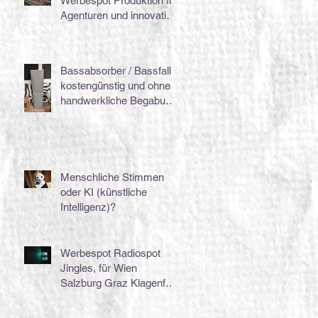
Werbespot Produktion für
Agenturen und innovative
Unternehmen.
Bassabsorber / Bassfalle
kostengünstig und ohne
handwerkliche Begabung
selber machen ;-)
Menschliche Stimmen
oder KI (künstliche
Intelligenz)?
Werbespot Radiospot
Jingles, für Wien
Salzburg Graz Klagenfurt
Linz Innsbruck Kärnten
Bregenz...