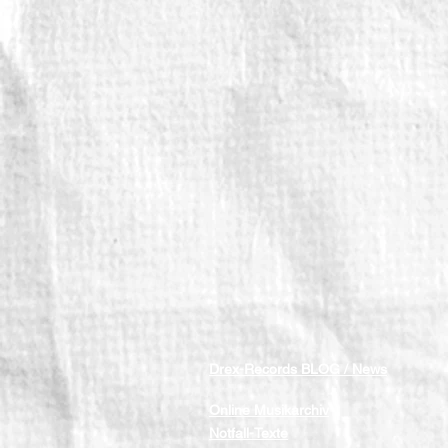
Drex-Records BLOG / News
Online Musikarchiv
Notfall-Texte