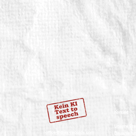
Kontakt
Unsere Pre
office@drex-records.com
Bauanleitu