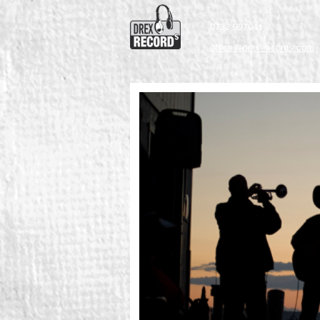
0732 997041
office@drex-records.com