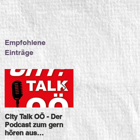
Demos
Team
Kontakt
Empfohlene
Einträge
City Talk OÖ - Der
Tonstudio für
Podcast zum gern
Radiospot
hören aus
Werbespot