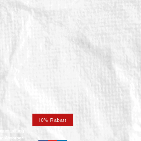
10% Rabatt
isgestaltung
ng Absorber