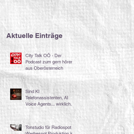
Oberösterreich
Produktion in Linz,
Wien, Salzburg,
Graz, Klagenfurt,
Innsbruck...
Aktuelle Einträge
City Talk OÖ - Der
Podcast zum gern hören
aus Oberösterreich
Sind KI
Telefonassistenten, AI
Voice Agents... wirklich
das Gelbe vom Ei???
Tonstudio für Radiospot
Werbespot Produktion in