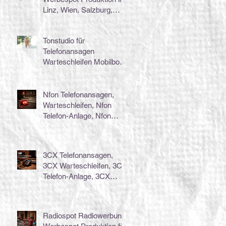
Linz, Wien, Salzburg,
Graz, Klagenfurt,
Innsbruck...
Tonstudio für
Telefonansagen
Warteschleifen Mobilbox,
Wien Linz Salzburg Graz
Bregenz Klagenfurt
Nfon Telefonansagen,
Warteschleifen, Nfon
Telefon-Anlage, Nfon
Telefonanlage, Nfon
TelefonSystem
3CX Telefonansagen,
3CX Warteschleifen, 3CX
Telefon-Anlage, 3CX
Telefonanlage, 3CX
TelefonSystem
Radiospot Radiowerbung