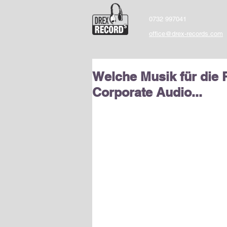
0732 997041
office@drex-records.com
Welche Musik für die 
Corporate Audio...