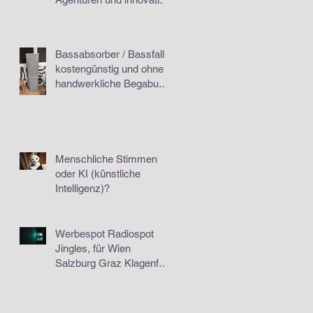
Unternehmen.
Bassabsorber / Bassfalle
kostengünstig und ohne
handwerkliche Begabung
selber machen ;-)
Menschliche Stimmen
oder KI (künstliche
Intelligenz)?
Werbespot Radiospot
Jingles, für Wien
Salzburg Graz Klagenfurt
Linz Innsbruck Kärnten
Bregenz...