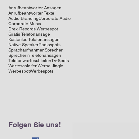
Anrufbeantworter Ansagen
Anrufbeantworter Texte
Audio Branding
Corporate Audio
Corporate Music
Drex-Records Werbespot
Gratis Telefonansage
Kostenlos Telefonansagen
Native Speaker
Radiospots
Sprachaufnahmen
Sprecher
Sprecherin
Telefonansagen
Telefonwarteschleifen
Tv-Spots
Warteschleifen
Werbe Jingle
Werbespot
Werbespots
Folgen Sie uns!