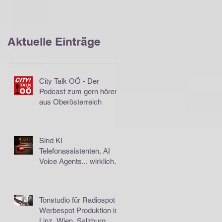
Wien, Salzburg,
Graz, Klagenfurt,
Innsbruck...
Aktuelle Einträge
City Talk OÖ - Der
Podcast zum gern hören
aus Oberösterreich
Sind KI
Telefonassistenten, AI
Voice Agents... wirklich
das Gelbe vom Ei???
Tonstudio für Radiospot
Werbespot Produktion in
Linz, Wien, Salzburg,