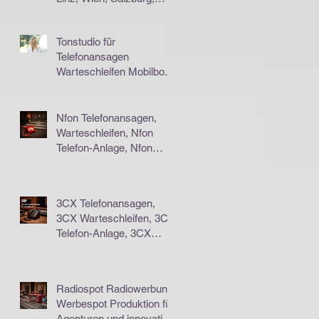
Graz, Klagenfurt,
Innsbruck...
Tonstudio für
Telefonansagen
Warteschleifen Mobilbox,
Wien Linz Salzburg Graz
Bregenz Klagenfurt
Nfon Telefonansagen,
Warteschleifen, Nfon
Telefon-Anlage, Nfon
Telefonanlage, Nfon
TelefonSystem
3CX Telefonansagen,
3CX Warteschleifen, 3CX
Telefon-Anlage, 3CX
Telefonanlage, 3CX
TelefonSystem
Radiospot Radiowerbung
Werbespot Produktion für
Agenturen und innovative