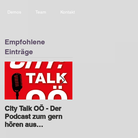
Demos
Team
Kontakt
Empfohlene
Einträge
City Talk OÖ - Der
Tonstudio für
Podcast zum gern
Radiospot
hören aus
Werbespot
Oberösterreich
Produktion in Linz,